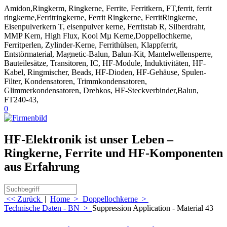
Amidon,Ringkerm, Ringkerne, Ferrite, Ferritkern, FT,ferrit, ferrit
ringkerne,Ferritringkerne, Ferrit Ringkerne, FerritRingkerne,
Eisenpulverkern T, eisenpulver kerne, Ferritstab R, Silberdraht,
MMP Kern, High Flux, Kool Mµ Kerne,Doppellochkerne,
Ferritperlen, Zylinder-Kerne, Ferrithülsen, Klappferrit,
Entstörmaterial, Magnetic-Balun, Balun-Kit, Mantelwellensperre,
Bauteilesätze, Transitoren, IC, HF-Module, Induktivitäten, HF-
Kabel, Ringmischer, Beads, HF-Dioden, HF-Gehäuse, Spulen-
Filter, Kondensatoren, Trimmkondensatoren,
Glimmerkondensatoren, Drehkos, HF-Steckverbinder,Balun,
FT240-43,
0
HF-Elektronik ist unser Leben –
Ringkerne, Ferrite und HF-Komponenten
aus Erfahrung
<< Zurück
|
Home
>
Doppellochkerne
>
Technische Daten - BN
>
Suppression Application - Material 43