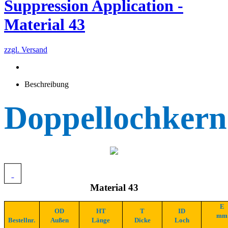
Suppression Application -
Material 43
zzgl. Versand
Beschreibung
Doppellochkern
Material 43
E
OD
HT
T
ID
mm
Bestellnr.
Außen
Länge
Dicke
Loch