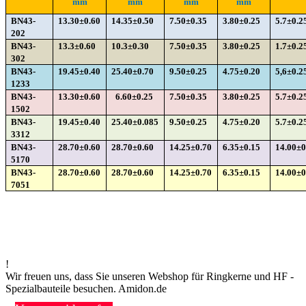
mm
mm
mm
mm
BN43-
13.30±0.60
14.35±0.50
7.50±0.35
3.80±0.25
5.7
±0.2
202
BN43-
13.3±0.60
10.3±0.30
7.50±0.35
3.80±0.25
1.7
±0.
302
BN43-
19.45±0.40
25.40±0.70
9.50±0.25
4.75±0.20
5,6±0.2
1233
BN43-
13.30±0.60
6.60±0.25
7.50±0.35
3.80±0.25
5.7±0.2
1502
BN43-
19.45±0.40
25.40±0.085
9.50
±0.25
4.75±0.20
5.7±0.2
3312
BN43-
28.70
±0.60
28.70
±0.60
14.25±0.70
6.35
±0.15
14.00±
5170
BN43-
28.70
±0.60
28.70
±0.60
14.25±0.70
6.35
±0.15
14.00±0
7051
!
Wir freuen uns, dass Sie unseren Webshop für Ringkerne und HF -
Spezialbauteile besuchen. Amidon.de