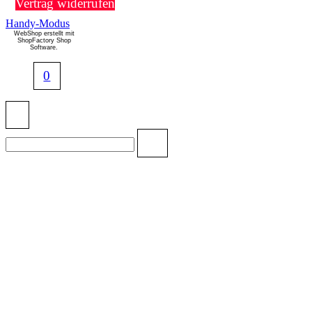
Vertrag widerrufen
Handy-Modus
WebShop erstellt mit
ShopFactory Shop
Software.
0