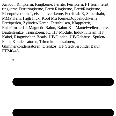
Amidon,Ringkerm, Ringkerne, Ferrite, Ferritkern, FT,ferrit, ferrit
ringkerne,Ferritringkerne, Ferrit Ringkerne, FerritRingkerne,
Eisenpulverkern T, eisenpulver kerne, Ferritstab R, Silberdraht,
MMP Kern, High Flux, Kool Mµ Kerne,Doppellochkerne,
Ferritperlen, Zylinder-Kerne, Ferrithülsen, Klappferrit,
Entstörmaterial, Magnetic-Balun, Balun-Kit, Mantelwellensperre,
Bauteilesätze, Transitoren, IC, HF-Module, Induktivitäten, HF-
Kabel, Ringmischer, Beads, HF-Dioden, HF-Gehäuse, Spulen-
Filter, Kondensatoren, Trimmkondensatoren,
Glimmerkondensatoren, Drehkos, HF-Steckverbinder,Balun,
FT240-43,