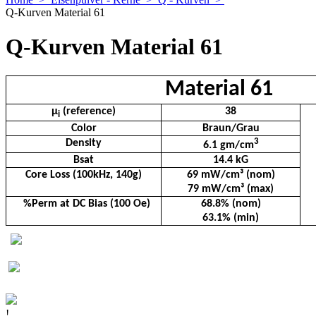
Q-Kurven Material 61
Q-Kurven Material 61
Material 61
µ
(reference)
38
i
Color
Braun/Grau
3
Density
6.1 gm/cm
Bsat
14.4 kG
Core Loss (100kHz, 140g)
69 mW/cm³ (nom)
79 mW/cm³ (max)
%Perm at DC Bias (100 Oe)
68.8% (nom)
63.1% (min)
!